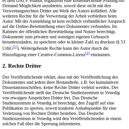
es dem DSZV erlaubt, ergänzend eine kostendeckende Printing-on-
Demand Möglichkeit anzubieten, soweit diese nicht mit den
Verwertungsrechten Dritter am Werk des Autors kollidiert. Alle
weiteren Rechte für die Verwertung der Arbeit verbleiben beim
Autor. Mit der Anmeldung ist kein rechtlich verbindlicher Anspruch
auf die Online-Bereitstellung eines Dokumentes verbunden. Im
Rahmen der öffentlichen Bereitstellung sind Nutzer berechtigt,
Dokumente zum privaten und sonstigen eigenen Gebrauch
herunterzuladen, zu speichern oder in kleiner Zahl zu drucken (§ 53
[1]
UrhG
). Weitergehende Rechte kann der Autor durch die
[2]
Hinzufügung einer Creative-Common-Lizenz
einräumen.
2. Rechte Dritter
Der Veröffentlichende erklärt, dass mit der Veröffentlichung des
Dokumentes und jedem ihrer Bestandteile, z.B. bei kumulativen
Dissertationsschriften, keine Rechte Dritter verletzt werden. Der
Veröffentlichende stellt das Deutsche Studienzentrum in Venedig
von etwaigen Ansprüchen Dritter frei. Das Deutsche
Studienzentrum in Venedig ist berechtigt, den Zugriff auf eine
Publikation zu sperren, soweit konkrete Anhaltspunkte für eine
Verletzung von Rechten Dritter bestehen. Das Deutsche
Studienzentrum in Venedig wird den Veröffentlichenden in einem
solchen Fall über die Sperrung informieren.