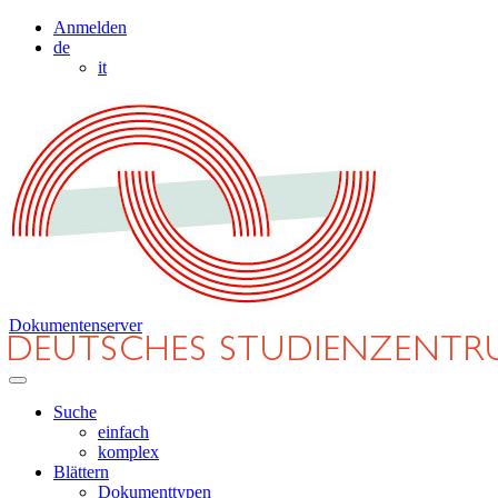
Anmelden
de
it
Dokumentenserver
Suche
einfach
komplex
Blättern
Dokumenttypen