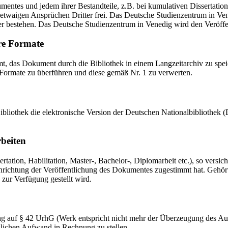
mentes und jedem ihrer Bestandteile, z.B. bei kumulativen Dissertations
etwaigen Ansprüchen Dritter frei. Das Deutsche Studienzentrum in Vened
er bestehen. Das Deutsche Studienzentrum in Venedig wird den Veröffen
re Formate
das Dokument durch die Bibliothek in einem Langzeitarchiv zu speiche
 Formate zu überführen und diese gemäß Nr. 1 zu verwerten.
 Bibliothek die elektronische Version der Deutschen Nationalbibliothe
rbeiten
ation, Habilitation, Master-, Bachelor-, Diplomarbeit etc.), so versich
ichtung der Veröffentlichung des Dokumentes zugestimmt hat. Gehört zu
 zur Verfügung gestellt wird.
ng auf § 42 UrhG (Werk entspricht nicht mehr der Überzeugung des Au
zlichen Aufwand in Rechnung zu stellen.