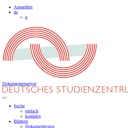
Anmelden
de
it
Dokumentenserver
Suche
einfach
komplex
Blättern
Dokumenttypen