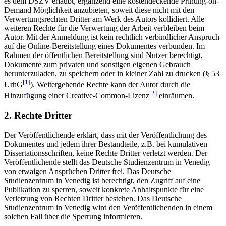
es dem DSZV erlaubt, ergänzend eine kostendeckende Printing-on-
Demand Möglichkeit anzubieten, soweit diese nicht mit den
Verwertungsrechten Dritter am Werk des Autors kollidiert. Alle
weiteren Rechte für die Verwertung der Arbeit verbleiben beim
Autor. Mit der Anmeldung ist kein rechtlich verbindlicher Anspruch
auf die Online-Bereitstellung eines Dokumentes verbunden. Im
Rahmen der öffentlichen Bereitstellung sind Nutzer berechtigt,
Dokumente zum privaten und sonstigen eigenen Gebrauch
herunterzuladen, zu speichern oder in kleiner Zahl zu drucken (§ 53
[1]
UrhG
). Weitergehende Rechte kann der Autor durch die
[2]
Hinzufügung einer Creative-Common-Lizenz
einräumen.
2. Rechte Dritter
Der Veröffentlichende erklärt, dass mit der Veröffentlichung des
Dokumentes und jedem ihrer Bestandteile, z.B. bei kumulativen
Dissertationsschriften, keine Rechte Dritter verletzt werden. Der
Veröffentlichende stellt das Deutsche Studienzentrum in Venedig
von etwaigen Ansprüchen Dritter frei. Das Deutsche
Studienzentrum in Venedig ist berechtigt, den Zugriff auf eine
Publikation zu sperren, soweit konkrete Anhaltspunkte für eine
Verletzung von Rechten Dritter bestehen. Das Deutsche
Studienzentrum in Venedig wird den Veröffentlichenden in einem
solchen Fall über die Sperrung informieren.