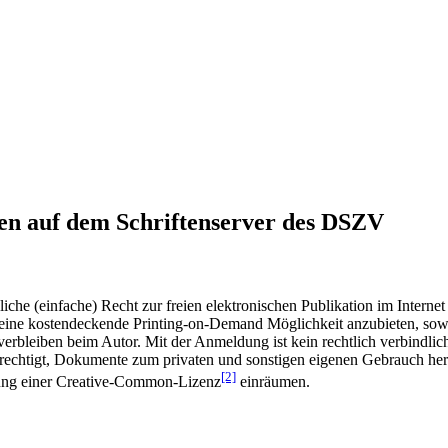
en auf dem Schriftenserver des DSZV
he (einfache) Recht zur freien elektronischen Publikation im Internet
ine kostendeckende Printing-on-Demand Möglichkeit anzubieten, sowei
t verbleiben beim Autor. Mit der Anmeldung ist kein rechtlich verbindl
rechtigt, Dokumente zum privaten und sonstigen eigenen Gebrauch heru
[2]
gung einer Creative-Common-Lizenz
einräumen.