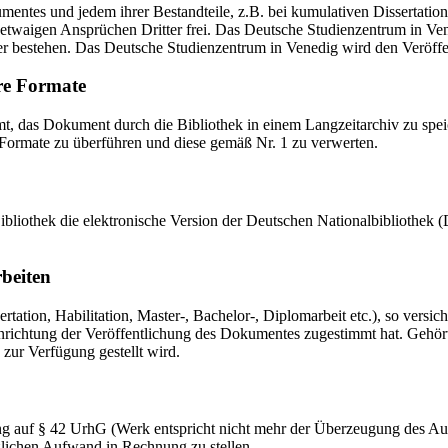
mentes und jedem ihrer Bestandteile, z.B. bei kumulativen Dissertations
etwaigen Ansprüchen Dritter frei. Das Deutsche Studienzentrum in Vened
er bestehen. Das Deutsche Studienzentrum in Venedig wird den Veröffen
re Formate
das Dokument durch die Bibliothek in einem Langzeitarchiv zu speiche
 Formate zu überführen und diese gemäß Nr. 1 zu verwerten.
 Bibliothek die elektronische Version der Deutschen Nationalbibliothe
rbeiten
ation, Habilitation, Master-, Bachelor-, Diplomarbeit etc.), so versich
ichtung der Veröffentlichung des Dokumentes zugestimmt hat. Gehört zu
 zur Verfügung gestellt wird.
ng auf § 42 UrhG (Werk entspricht nicht mehr der Überzeugung des Au
zlichen Aufwand in Rechnung zu stellen.