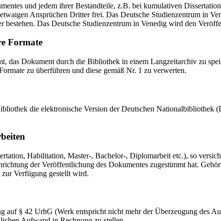
mentes und jedem ihrer Bestandteile, z.B. bei kumulativen Dissertations
etwaigen Ansprüchen Dritter frei. Das Deutsche Studienzentrum in Vened
er bestehen. Das Deutsche Studienzentrum in Venedig wird den Veröffen
re Formate
das Dokument durch die Bibliothek in einem Langzeitarchiv zu speiche
 Formate zu überführen und diese gemäß Nr. 1 zu verwerten.
 Bibliothek die elektronische Version der Deutschen Nationalbibliothe
rbeiten
ation, Habilitation, Master-, Bachelor-, Diplomarbeit etc.), so versich
ichtung der Veröffentlichung des Dokumentes zugestimmt hat. Gehört zu
 zur Verfügung gestellt wird.
ng auf § 42 UrhG (Werk entspricht nicht mehr der Überzeugung des Au
zlichen Aufwand in Rechnung zu stellen.