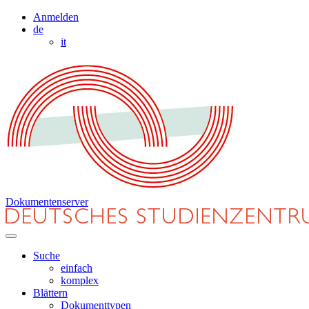
Anmelden
de
it
Dokumentenserver
Suche
einfach
komplex
Blättern
Dokumenttypen