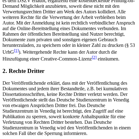
es dem DSZV erlaubt, ergänzend eine kostendeckende Printing-on-
Demand Möglichkeit anzubieten, soweit diese nicht mit den
Verwertungsrechten Dritter am Werk des Autors kollidiert. Alle
weiteren Rechte für die Verwertung der Arbeit verbleiben beim
Autor. Mit der Anmeldung ist kein rechtlich verbindlicher Anspruch
auf die Online-Bereitstellung eines Dokumentes verbunden. Im
Rahmen der öffentlichen Bereitstellung sind Nutzer berechtigt,
Dokumente zum privaten und sonstigen eigenen Gebrauch
herunterzuladen, zu speichern oder in kleiner Zahl zu drucken (§ 53
[1]
UrhG
). Weitergehende Rechte kann der Autor durch die
[2]
Hinzufügung einer Creative-Common-Lizenz
einräumen.
2. Rechte Dritter
Der Veröffentlichende erklärt, dass mit der Veröffentlichung des
Dokumentes und jedem ihrer Bestandteile, z.B. bei kumulativen
Dissertationsschriften, keine Rechte Dritter verletzt werden. Der
Veröffentlichende stellt das Deutsche Studienzentrum in Venedig
von etwaigen Ansprüchen Dritter frei. Das Deutsche
Studienzentrum in Venedig ist berechtigt, den Zugriff auf eine
Publikation zu sperren, soweit konkrete Anhaltspunkte für eine
Verletzung von Rechten Dritter bestehen. Das Deutsche
Studienzentrum in Venedig wird den Veröffentlichenden in einem
solchen Fall über die Sperrung informieren.