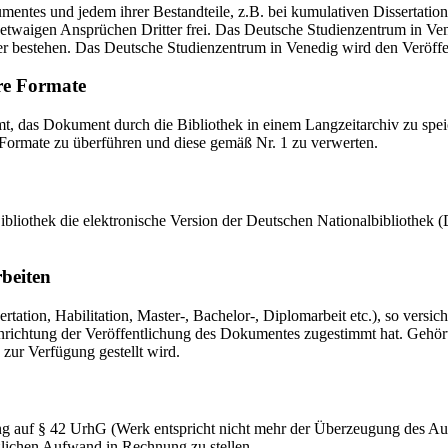
mentes und jedem ihrer Bestandteile, z.B. bei kumulativen Dissertations
etwaigen Ansprüchen Dritter frei. Das Deutsche Studienzentrum in Vened
er bestehen. Das Deutsche Studienzentrum in Venedig wird den Veröffen
re Formate
das Dokument durch die Bibliothek in einem Langzeitarchiv zu speiche
 Formate zu überführen und diese gemäß Nr. 1 zu verwerten.
 Bibliothek die elektronische Version der Deutschen Nationalbibliothe
rbeiten
ation, Habilitation, Master-, Bachelor-, Diplomarbeit etc.), so versich
ichtung der Veröffentlichung des Dokumentes zugestimmt hat. Gehört zu
 zur Verfügung gestellt wird.
ng auf § 42 UrhG (Werk entspricht nicht mehr der Überzeugung des Au
zlichen Aufwand in Rechnung zu stellen.