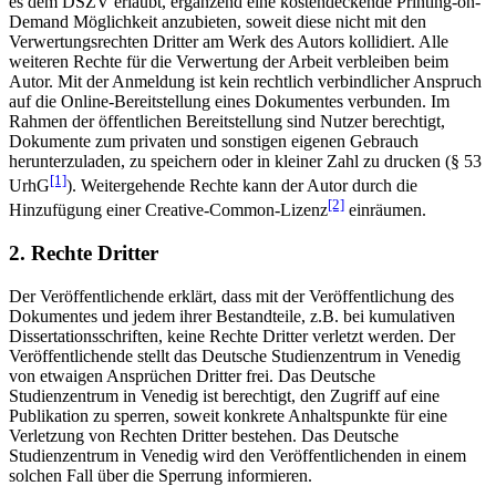
es dem DSZV erlaubt, ergänzend eine kostendeckende Printing-on-
Demand Möglichkeit anzubieten, soweit diese nicht mit den
Verwertungsrechten Dritter am Werk des Autors kollidiert. Alle
weiteren Rechte für die Verwertung der Arbeit verbleiben beim
Autor. Mit der Anmeldung ist kein rechtlich verbindlicher Anspruch
auf die Online-Bereitstellung eines Dokumentes verbunden. Im
Rahmen der öffentlichen Bereitstellung sind Nutzer berechtigt,
Dokumente zum privaten und sonstigen eigenen Gebrauch
herunterzuladen, zu speichern oder in kleiner Zahl zu drucken (§ 53
[1]
UrhG
). Weitergehende Rechte kann der Autor durch die
[2]
Hinzufügung einer Creative-Common-Lizenz
einräumen.
2. Rechte Dritter
Der Veröffentlichende erklärt, dass mit der Veröffentlichung des
Dokumentes und jedem ihrer Bestandteile, z.B. bei kumulativen
Dissertationsschriften, keine Rechte Dritter verletzt werden. Der
Veröffentlichende stellt das Deutsche Studienzentrum in Venedig
von etwaigen Ansprüchen Dritter frei. Das Deutsche
Studienzentrum in Venedig ist berechtigt, den Zugriff auf eine
Publikation zu sperren, soweit konkrete Anhaltspunkte für eine
Verletzung von Rechten Dritter bestehen. Das Deutsche
Studienzentrum in Venedig wird den Veröffentlichenden in einem
solchen Fall über die Sperrung informieren.