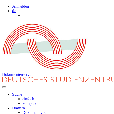
Anmelden
de
it
Dokumentenserver
Suche
einfach
komplex
Blättern
Dokumenttypen