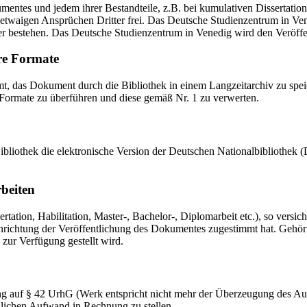
mentes und jedem ihrer Bestandteile, z.B. bei kumulativen Dissertations
etwaigen Ansprüchen Dritter frei. Das Deutsche Studienzentrum in Vened
er bestehen. Das Deutsche Studienzentrum in Venedig wird den Veröffen
re Formate
das Dokument durch die Bibliothek in einem Langzeitarchiv zu speiche
 Formate zu überführen und diese gemäß Nr. 1 zu verwerten.
 Bibliothek die elektronische Version der Deutschen Nationalbibliothe
rbeiten
ation, Habilitation, Master-, Bachelor-, Diplomarbeit etc.), so versich
ichtung der Veröffentlichung des Dokumentes zugestimmt hat. Gehört zu
 zur Verfügung gestellt wird.
ng auf § 42 UrhG (Werk entspricht nicht mehr der Überzeugung des Au
zlichen Aufwand in Rechnung zu stellen.