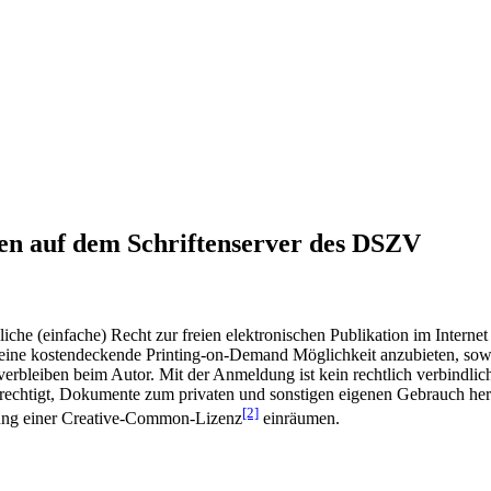
en auf dem Schriftenserver des DSZV
he (einfache) Recht zur freien elektronischen Publikation im Internet
ine kostendeckende Printing-on-Demand Möglichkeit anzubieten, sowei
t verbleiben beim Autor. Mit der Anmeldung ist kein rechtlich verbindl
rechtigt, Dokumente zum privaten und sonstigen eigenen Gebrauch heru
[2]
gung einer Creative-Common-Lizenz
einräumen.