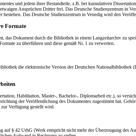
mentes und jedem ihrer Bestandteile, z.B. bei kumulativen Dissertations
etwaigen Ansprüchen Dritter frei. Das Deutsche Studienzentrum in Vened
er bestehen. Das Deutsche Studienzentrum in Venedig wird den Veröffen
re Formate
das Dokument durch die Bibliothek in einem Langzeitarchiv zu speiche
 Formate zu überführen und diese gemäß Nr. 1 zu verwerten.
 Bibliothek die elektronische Version der Deutschen Nationalbibliothe
rbeiten
ation, Habilitation, Master-, Bachelor-, Diplomarbeit etc.), so versich
ichtung der Veröffentlichung des Dokumentes zugestimmt hat. Gehört zu
 zur Verfügung gestellt wird.
ng auf § 42 UrhG (Werk entspricht nicht mehr der Überzeugung des Au
zlichen Aufwand in Rechnung zu stellen.