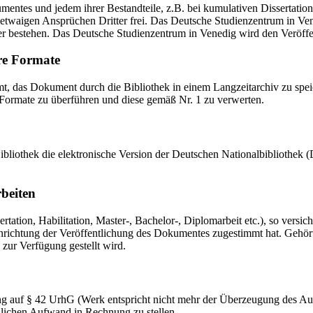
mentes und jedem ihrer Bestandteile, z.B. bei kumulativen Dissertations
etwaigen Ansprüchen Dritter frei. Das Deutsche Studienzentrum in Vened
er bestehen. Das Deutsche Studienzentrum in Venedig wird den Veröffen
re Formate
das Dokument durch die Bibliothek in einem Langzeitarchiv zu speiche
 Formate zu überführen und diese gemäß Nr. 1 zu verwerten.
 Bibliothek die elektronische Version der Deutschen Nationalbibliothe
rbeiten
ation, Habilitation, Master-, Bachelor-, Diplomarbeit etc.), so versich
ichtung der Veröffentlichung des Dokumentes zugestimmt hat. Gehört zu
 zur Verfügung gestellt wird.
ng auf § 42 UrhG (Werk entspricht nicht mehr der Überzeugung des Au
zlichen Aufwand in Rechnung zu stellen.