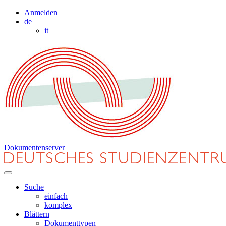
Anmelden
de
it
Dokumentenserver
Suche
einfach
komplex
Blättern
Dokumenttypen