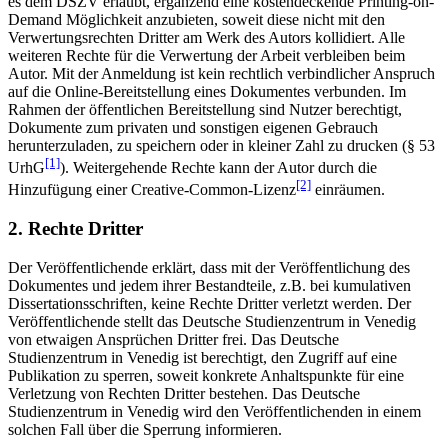
es dem DSZV erlaubt, ergänzend eine kostendeckende Printing-on-
Demand Möglichkeit anzubieten, soweit diese nicht mit den
Verwertungsrechten Dritter am Werk des Autors kollidiert. Alle
weiteren Rechte für die Verwertung der Arbeit verbleiben beim
Autor. Mit der Anmeldung ist kein rechtlich verbindlicher Anspruch
auf die Online-Bereitstellung eines Dokumentes verbunden. Im
Rahmen der öffentlichen Bereitstellung sind Nutzer berechtigt,
Dokumente zum privaten und sonstigen eigenen Gebrauch
herunterzuladen, zu speichern oder in kleiner Zahl zu drucken (§ 53
[1]
UrhG
). Weitergehende Rechte kann der Autor durch die
[2]
Hinzufügung einer Creative-Common-Lizenz
einräumen.
2. Rechte Dritter
Der Veröffentlichende erklärt, dass mit der Veröffentlichung des
Dokumentes und jedem ihrer Bestandteile, z.B. bei kumulativen
Dissertationsschriften, keine Rechte Dritter verletzt werden. Der
Veröffentlichende stellt das Deutsche Studienzentrum in Venedig
von etwaigen Ansprüchen Dritter frei. Das Deutsche
Studienzentrum in Venedig ist berechtigt, den Zugriff auf eine
Publikation zu sperren, soweit konkrete Anhaltspunkte für eine
Verletzung von Rechten Dritter bestehen. Das Deutsche
Studienzentrum in Venedig wird den Veröffentlichenden in einem
solchen Fall über die Sperrung informieren.