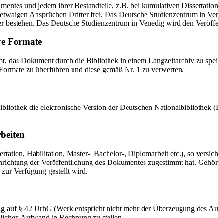
mentes und jedem ihrer Bestandteile, z.B. bei kumulativen Dissertations
etwaigen Ansprüchen Dritter frei. Das Deutsche Studienzentrum in Vened
er bestehen. Das Deutsche Studienzentrum in Venedig wird den Veröffen
re Formate
das Dokument durch die Bibliothek in einem Langzeitarchiv zu speiche
 Formate zu überführen und diese gemäß Nr. 1 zu verwerten.
 Bibliothek die elektronische Version der Deutschen Nationalbibliothe
rbeiten
ation, Habilitation, Master-, Bachelor-, Diplomarbeit etc.), so versich
ichtung der Veröffentlichung des Dokumentes zugestimmt hat. Gehört zu
 zur Verfügung gestellt wird.
ng auf § 42 UrhG (Werk entspricht nicht mehr der Überzeugung des Au
zlichen Aufwand in Rechnung zu stellen.