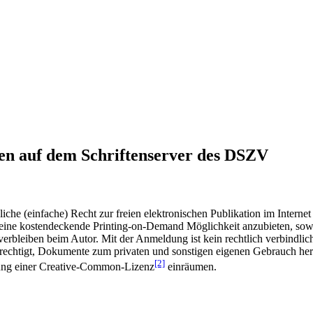
en auf dem Schriftenserver des DSZV
he (einfache) Recht zur freien elektronischen Publikation im Internet
ine kostendeckende Printing-on-Demand Möglichkeit anzubieten, sowei
t verbleiben beim Autor. Mit der Anmeldung ist kein rechtlich verbindl
rechtigt, Dokumente zum privaten und sonstigen eigenen Gebrauch heru
[2]
gung einer Creative-Common-Lizenz
einräumen.