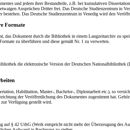
mentes und jedem ihrer Bestandteile, z.B. bei kumulativen Dissertations
etwaigen Ansprüchen Dritter frei. Das Deutsche Studienzentrum in Vened
er bestehen. Das Deutsche Studienzentrum in Venedig wird den Veröffen
re Formate
das Dokument durch die Bibliothek in einem Langzeitarchiv zu speiche
 Formate zu überführen und diese gemäß Nr. 1 zu verwerten.
 Bibliothek die elektronische Version der Deutschen Nationalbibliothe
rbeiten
ation, Habilitation, Master-, Bachelor-, Diplomarbeit etc.), so versich
ichtung der Veröffentlichung des Dokumentes zugestimmt hat. Gehört zu
 zur Verfügung gestellt wird.
ng auf § 42 UrhG (Werk entspricht nicht mehr der Überzeugung des Au
zlichen Aufwand in Rechnung zu stellen.