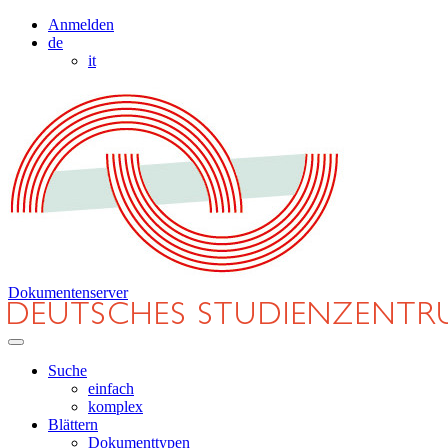
Anmelden
de
it
Dokumentenserver
Suche
einfach
komplex
Blättern
Dokumenttypen