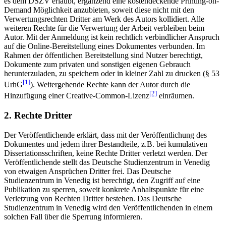
es dem DSZV erlaubt, ergänzend eine kostendeckende Printing-on-
Demand Möglichkeit anzubieten, soweit diese nicht mit den
Verwertungsrechten Dritter am Werk des Autors kollidiert. Alle
weiteren Rechte für die Verwertung der Arbeit verbleiben beim
Autor. Mit der Anmeldung ist kein rechtlich verbindlicher Anspruch
auf die Online-Bereitstellung eines Dokumentes verbunden. Im
Rahmen der öffentlichen Bereitstellung sind Nutzer berechtigt,
Dokumente zum privaten und sonstigen eigenen Gebrauch
herunterzuladen, zu speichern oder in kleiner Zahl zu drucken (§ 53
[1]
UrhG
). Weitergehende Rechte kann der Autor durch die
[2]
Hinzufügung einer Creative-Common-Lizenz
einräumen.
2. Rechte Dritter
Der Veröffentlichende erklärt, dass mit der Veröffentlichung des
Dokumentes und jedem ihrer Bestandteile, z.B. bei kumulativen
Dissertationsschriften, keine Rechte Dritter verletzt werden. Der
Veröffentlichende stellt das Deutsche Studienzentrum in Venedig
von etwaigen Ansprüchen Dritter frei. Das Deutsche
Studienzentrum in Venedig ist berechtigt, den Zugriff auf eine
Publikation zu sperren, soweit konkrete Anhaltspunkte für eine
Verletzung von Rechten Dritter bestehen. Das Deutsche
Studienzentrum in Venedig wird den Veröffentlichenden in einem
solchen Fall über die Sperrung informieren.