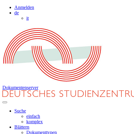
Anmelden
de
it
Dokumentenserver
Suche
einfach
komplex
Blättern
Dokumenttypen