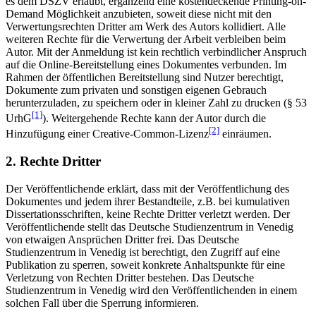
es dem DSZV erlaubt, ergänzend eine kostendeckende Printing-on-
Demand Möglichkeit anzubieten, soweit diese nicht mit den
Verwertungsrechten Dritter am Werk des Autors kollidiert. Alle
weiteren Rechte für die Verwertung der Arbeit verbleiben beim
Autor. Mit der Anmeldung ist kein rechtlich verbindlicher Anspruch
auf die Online-Bereitstellung eines Dokumentes verbunden. Im
Rahmen der öffentlichen Bereitstellung sind Nutzer berechtigt,
Dokumente zum privaten und sonstigen eigenen Gebrauch
herunterzuladen, zu speichern oder in kleiner Zahl zu drucken (§ 53
[1]
UrhG
). Weitergehende Rechte kann der Autor durch die
[2]
Hinzufügung einer Creative-Common-Lizenz
einräumen.
2. Rechte Dritter
Der Veröffentlichende erklärt, dass mit der Veröffentlichung des
Dokumentes und jedem ihrer Bestandteile, z.B. bei kumulativen
Dissertationsschriften, keine Rechte Dritter verletzt werden. Der
Veröffentlichende stellt das Deutsche Studienzentrum in Venedig
von etwaigen Ansprüchen Dritter frei. Das Deutsche
Studienzentrum in Venedig ist berechtigt, den Zugriff auf eine
Publikation zu sperren, soweit konkrete Anhaltspunkte für eine
Verletzung von Rechten Dritter bestehen. Das Deutsche
Studienzentrum in Venedig wird den Veröffentlichenden in einem
solchen Fall über die Sperrung informieren.