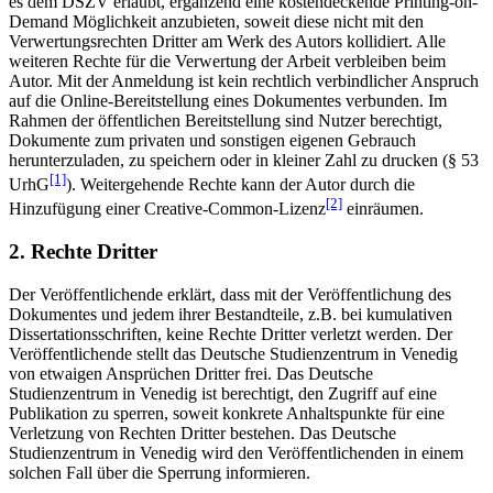
es dem DSZV erlaubt, ergänzend eine kostendeckende Printing-on-
Demand Möglichkeit anzubieten, soweit diese nicht mit den
Verwertungsrechten Dritter am Werk des Autors kollidiert. Alle
weiteren Rechte für die Verwertung der Arbeit verbleiben beim
Autor. Mit der Anmeldung ist kein rechtlich verbindlicher Anspruch
auf die Online-Bereitstellung eines Dokumentes verbunden. Im
Rahmen der öffentlichen Bereitstellung sind Nutzer berechtigt,
Dokumente zum privaten und sonstigen eigenen Gebrauch
herunterzuladen, zu speichern oder in kleiner Zahl zu drucken (§ 53
[1]
UrhG
). Weitergehende Rechte kann der Autor durch die
[2]
Hinzufügung einer Creative-Common-Lizenz
einräumen.
2. Rechte Dritter
Der Veröffentlichende erklärt, dass mit der Veröffentlichung des
Dokumentes und jedem ihrer Bestandteile, z.B. bei kumulativen
Dissertationsschriften, keine Rechte Dritter verletzt werden. Der
Veröffentlichende stellt das Deutsche Studienzentrum in Venedig
von etwaigen Ansprüchen Dritter frei. Das Deutsche
Studienzentrum in Venedig ist berechtigt, den Zugriff auf eine
Publikation zu sperren, soweit konkrete Anhaltspunkte für eine
Verletzung von Rechten Dritter bestehen. Das Deutsche
Studienzentrum in Venedig wird den Veröffentlichenden in einem
solchen Fall über die Sperrung informieren.