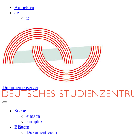
Anmelden
de
it
Dokumentenserver
Suche
einfach
komplex
Blättern
Dokumenttypen