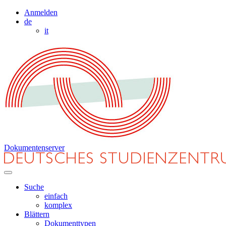
Anmelden
de
it
Dokumentenserver
Suche
einfach
komplex
Blättern
Dokumenttypen