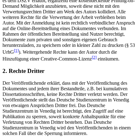
es dem DSZV erlaubt, ergänzend eine kostendeckende Printing-on-
Demand Möglichkeit anzubieten, soweit diese nicht mit den
Verwertungsrechten Dritter am Werk des Autors kollidiert. Alle
weiteren Rechte für die Verwertung der Arbeit verbleiben beim
Autor. Mit der Anmeldung ist kein rechtlich verbindlicher Anspruch
auf die Online-Bereitstellung eines Dokumentes verbunden. Im
Rahmen der öffentlichen Bereitstellung sind Nutzer berechtigt,
Dokumente zum privaten und sonstigen eigenen Gebrauch
herunterzuladen, zu speichern oder in kleiner Zahl zu drucken (§ 53
[1]
UrhG
). Weitergehende Rechte kann der Autor durch die
[2]
Hinzufügung einer Creative-Common-Lizenz
einräumen.
2. Rechte Dritter
Der Veröffentlichende erklärt, dass mit der Veröffentlichung des
Dokumentes und jedem ihrer Bestandteile, z.B. bei kumulativen
Dissertationsschriften, keine Rechte Dritter verletzt werden. Der
Veröffentlichende stellt das Deutsche Studienzentrum in Venedig
von etwaigen Ansprüchen Dritter frei. Das Deutsche
Studienzentrum in Venedig ist berechtigt, den Zugriff auf eine
Publikation zu sperren, soweit konkrete Anhaltspunkte für eine
Verletzung von Rechten Dritter bestehen. Das Deutsche
Studienzentrum in Venedig wird den Veröffentlichenden in einem
solchen Fall über die Sperrung informieren.