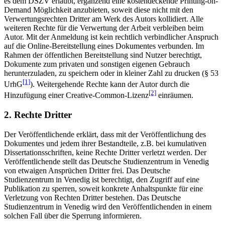
es dem DSZV erlaubt, ergänzend eine kostendeckende Printing-on-
Demand Möglichkeit anzubieten, soweit diese nicht mit den
Verwertungsrechten Dritter am Werk des Autors kollidiert. Alle
weiteren Rechte für die Verwertung der Arbeit verbleiben beim
Autor. Mit der Anmeldung ist kein rechtlich verbindlicher Anspruch
auf die Online-Bereitstellung eines Dokumentes verbunden. Im
Rahmen der öffentlichen Bereitstellung sind Nutzer berechtigt,
Dokumente zum privaten und sonstigen eigenen Gebrauch
herunterzuladen, zu speichern oder in kleiner Zahl zu drucken (§ 53
[1]
UrhG
). Weitergehende Rechte kann der Autor durch die
[2]
Hinzufügung einer Creative-Common-Lizenz
einräumen.
2. Rechte Dritter
Der Veröffentlichende erklärt, dass mit der Veröffentlichung des
Dokumentes und jedem ihrer Bestandteile, z.B. bei kumulativen
Dissertationsschriften, keine Rechte Dritter verletzt werden. Der
Veröffentlichende stellt das Deutsche Studienzentrum in Venedig
von etwaigen Ansprüchen Dritter frei. Das Deutsche
Studienzentrum in Venedig ist berechtigt, den Zugriff auf eine
Publikation zu sperren, soweit konkrete Anhaltspunkte für eine
Verletzung von Rechten Dritter bestehen. Das Deutsche
Studienzentrum in Venedig wird den Veröffentlichenden in einem
solchen Fall über die Sperrung informieren.