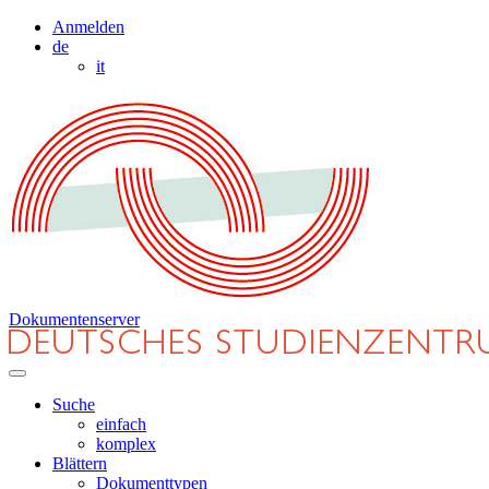
Anmelden
de
it
Dokumentenserver
Suche
einfach
komplex
Blättern
Dokumenttypen