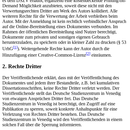
es dem DSZV erlaubt, ergänzend eine kostendeckende Printing-on-
Demand Möglichkeit anzubieten, soweit diese nicht mit den
Verwertungsrechten Dritter am Werk des Autors kollidiert. Alle
weiteren Rechte für die Verwertung der Arbeit verbleiben beim
Autor. Mit der Anmeldung ist kein rechtlich verbindlicher Anspruch
auf die Online-Bereitstellung eines Dokumentes verbunden. Im
Rahmen der öffentlichen Bereitstellung sind Nutzer berechtigt,
Dokumente zum privaten und sonstigen eigenen Gebrauch
herunterzuladen, zu speichern oder in kleiner Zahl zu drucken (§ 53
[1]
UrhG
). Weitergehende Rechte kann der Autor durch die
[2]
Hinzufügung einer Creative-Common-Lizenz
einräumen.
2. Rechte Dritter
Der Veröffentlichende erklärt, dass mit der Veröffentlichung des
Dokumentes und jedem ihrer Bestandteile, z.B. bei kumulativen
Dissertationsschriften, keine Rechte Dritter verletzt werden. Der
Veröffentlichende stellt das Deutsche Studienzentrum in Venedig
von etwaigen Ansprüchen Dritter frei. Das Deutsche
Studienzentrum in Venedig ist berechtigt, den Zugriff auf eine
Publikation zu sperren, soweit konkrete Anhaltspunkte für eine
Verletzung von Rechten Dritter bestehen. Das Deutsche
Studienzentrum in Venedig wird den Veröffentlichenden in einem
solchen Fall über die Sperrung informieren.