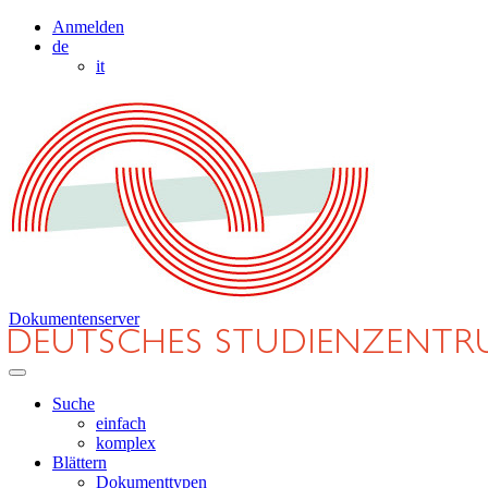
Anmelden
de
it
Dokumentenserver
Suche
einfach
komplex
Blättern
Dokumenttypen