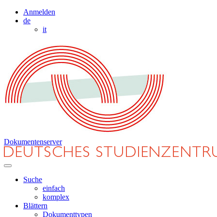
Anmelden
de
it
Dokumentenserver
Suche
einfach
komplex
Blättern
Dokumenttypen