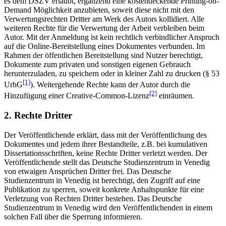
es dem DSZV erlaubt, ergänzend eine kostendeckende Printing-on-
Demand Möglichkeit anzubieten, soweit diese nicht mit den
Verwertungsrechten Dritter am Werk des Autors kollidiert. Alle
weiteren Rechte für die Verwertung der Arbeit verbleiben beim
Autor. Mit der Anmeldung ist kein rechtlich verbindlicher Anspruch
auf die Online-Bereitstellung eines Dokumentes verbunden. Im
Rahmen der öffentlichen Bereitstellung sind Nutzer berechtigt,
Dokumente zum privaten und sonstigen eigenen Gebrauch
herunterzuladen, zu speichern oder in kleiner Zahl zu drucken (§ 53
[1]
UrhG
). Weitergehende Rechte kann der Autor durch die
[2]
Hinzufügung einer Creative-Common-Lizenz
einräumen.
2. Rechte Dritter
Der Veröffentlichende erklärt, dass mit der Veröffentlichung des
Dokumentes und jedem ihrer Bestandteile, z.B. bei kumulativen
Dissertationsschriften, keine Rechte Dritter verletzt werden. Der
Veröffentlichende stellt das Deutsche Studienzentrum in Venedig
von etwaigen Ansprüchen Dritter frei. Das Deutsche
Studienzentrum in Venedig ist berechtigt, den Zugriff auf eine
Publikation zu sperren, soweit konkrete Anhaltspunkte für eine
Verletzung von Rechten Dritter bestehen. Das Deutsche
Studienzentrum in Venedig wird den Veröffentlichenden in einem
solchen Fall über die Sperrung informieren.