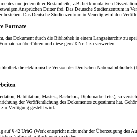
mentes und jedem ihrer Bestandteile, z.B. bei kumulativen Dissertations
etwaigen Ansprüchen Dritter frei. Das Deutsche Studienzentrum in Vened
er bestehen. Das Deutsche Studienzentrum in Venedig wird den Veröffen
re Formate
das Dokument durch die Bibliothek in einem Langzeitarchiv zu speiche
 Formate zu überführen und diese gemäß Nr. 1 zu verwerten.
 Bibliothek die elektronische Version der Deutschen Nationalbibliothe
rbeiten
ation, Habilitation, Master-, Bachelor-, Diplomarbeit etc.), so versich
ichtung der Veröffentlichung des Dokumentes zugestimmt hat. Gehört zu
 zur Verfügung gestellt wird.
ng auf § 42 UrhG (Werk entspricht nicht mehr der Überzeugung des Au
zlichen Aufwand in Rechnung zu stellen.