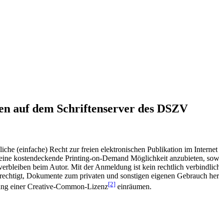
en auf dem Schriftenserver des DSZV
he (einfache) Recht zur freien elektronischen Publikation im Internet
ine kostendeckende Printing-on-Demand Möglichkeit anzubieten, sowei
t verbleiben beim Autor. Mit der Anmeldung ist kein rechtlich verbindl
rechtigt, Dokumente zum privaten und sonstigen eigenen Gebrauch heru
[2]
gung einer Creative-Common-Lizenz
einräumen.