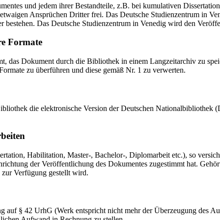
mentes und jedem ihrer Bestandteile, z.B. bei kumulativen Dissertations
etwaigen Ansprüchen Dritter frei. Das Deutsche Studienzentrum in Vened
er bestehen. Das Deutsche Studienzentrum in Venedig wird den Veröffen
re Formate
das Dokument durch die Bibliothek in einem Langzeitarchiv zu speiche
 Formate zu überführen und diese gemäß Nr. 1 zu verwerten.
 Bibliothek die elektronische Version der Deutschen Nationalbibliothe
rbeiten
ation, Habilitation, Master-, Bachelor-, Diplomarbeit etc.), so versich
ichtung der Veröffentlichung des Dokumentes zugestimmt hat. Gehört zu
 zur Verfügung gestellt wird.
ng auf § 42 UrhG (Werk entspricht nicht mehr der Überzeugung des Au
zlichen Aufwand in Rechnung zu stellen.