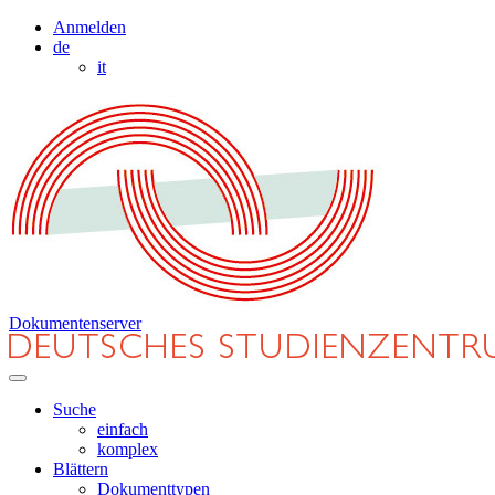
Anmelden
de
it
Dokumentenserver
Suche
einfach
komplex
Blättern
Dokumenttypen