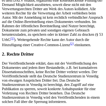
es dem DSZV erlaubt, ergänzend eine kostendeckende Printing-on-
Demand Möglichkeit anzubieten, soweit diese nicht mit den
Verwertungsrechten Dritter am Werk des Autors kollidiert. Alle
weiteren Rechte für die Verwertung der Arbeit verbleiben beim
Autor. Mit der Anmeldung ist kein rechtlich verbindlicher Anspruch
auf die Online-Bereitstellung eines Dokumentes verbunden. Im
Rahmen der öffentlichen Bereitstellung sind Nutzer berechtigt,
Dokumente zum privaten und sonstigen eigenen Gebrauch
herunterzuladen, zu speichern oder in kleiner Zahl zu drucken (§ 53
[1]
UrhG
). Weitergehende Rechte kann der Autor durch die
[2]
Hinzufügung einer Creative-Common-Lizenz
einräumen.
2. Rechte Dritter
Der Veröffentlichende erklärt, dass mit der Veröffentlichung des
Dokumentes und jedem ihrer Bestandteile, z.B. bei kumulativen
Dissertationsschriften, keine Rechte Dritter verletzt werden. Der
Veröffentlichende stellt das Deutsche Studienzentrum in Venedig
von etwaigen Ansprüchen Dritter frei. Das Deutsche
Studienzentrum in Venedig ist berechtigt, den Zugriff auf eine
Publikation zu sperren, soweit konkrete Anhaltspunkte für eine
Verletzung von Rechten Dritter bestehen. Das Deutsche
Studienzentrum in Venedig wird den Veröffentlichenden in einem
solchen Fall über die Sperrung informieren.