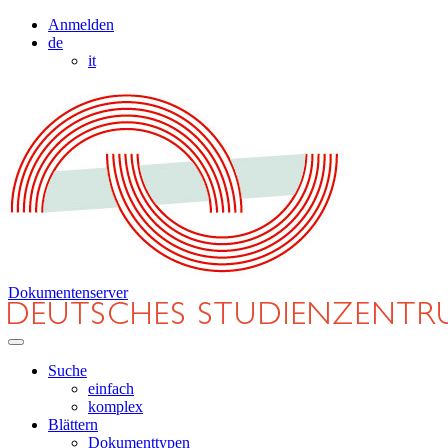
Anmelden
de
it
Dokumentenserver
Suche
einfach
komplex
Blättern
Dokumenttypen