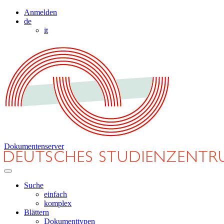
Anmelden
de
it
Dokumentenserver
Suche
einfach
komplex
Blättern
Dokumenttypen