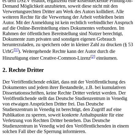
es dem DSZV erlaubt, ergänzend eine kostendeckende Printing-on-
Demand Möglichkeit anzubieten, soweit diese nicht mit den
Verwertungsrechten Dritter am Werk des Autors kollidiert. Alle
weiteren Rechte für die Verwertung der Arbeit verbleiben beim
Autor. Mit der Anmeldung ist kein rechtlich verbindlicher Anspruch
auf die Online-Bereitstellung eines Dokumentes verbunden. Im
Rahmen der öffentlichen Bereitstellung sind Nutzer berechtigt,
Dokumente zum privaten und sonstigen eigenen Gebrauch
herunterzuladen, zu speichern oder in kleiner Zahl zu drucken (§ 53
[1]
UrhG
). Weitergehende Rechte kann der Autor durch die
[2]
Hinzufügung einer Creative-Common-Lizenz
einräumen.
2. Rechte Dritter
Der Veröffentlichende erklärt, dass mit der Veröffentlichung des
Dokumentes und jedem ihrer Bestandteile, z.B. bei kumulativen
Dissertationsschriften, keine Rechte Dritter verletzt werden. Der
Veröffentlichende stellt das Deutsche Studienzentrum in Venedig
von etwaigen Ansprüchen Dritter frei. Das Deutsche
Studienzentrum in Venedig ist berechtigt, den Zugriff auf eine
Publikation zu sperren, soweit konkrete Anhaltspunkte für eine
Verletzung von Rechten Dritter bestehen. Das Deutsche
Studienzentrum in Venedig wird den Veröffentlichenden in einem
solchen Fall über die Sperrung informieren.