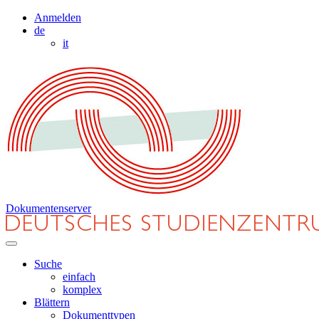
Anmelden
de
it
Dokumentenserver
Suche
einfach
komplex
Blättern
Dokumenttypen