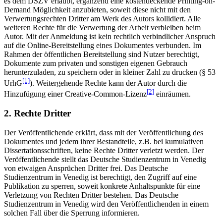
es dem DSZV erlaubt, ergänzend eine kostendeckende Printing-on-
Demand Möglichkeit anzubieten, soweit diese nicht mit den
Verwertungsrechten Dritter am Werk des Autors kollidiert. Alle
weiteren Rechte für die Verwertung der Arbeit verbleiben beim
Autor. Mit der Anmeldung ist kein rechtlich verbindlicher Anspruch
auf die Online-Bereitstellung eines Dokumentes verbunden. Im
Rahmen der öffentlichen Bereitstellung sind Nutzer berechtigt,
Dokumente zum privaten und sonstigen eigenen Gebrauch
herunterzuladen, zu speichern oder in kleiner Zahl zu drucken (§ 53
[1]
UrhG
). Weitergehende Rechte kann der Autor durch die
[2]
Hinzufügung einer Creative-Common-Lizenz
einräumen.
2. Rechte Dritter
Der Veröffentlichende erklärt, dass mit der Veröffentlichung des
Dokumentes und jedem ihrer Bestandteile, z.B. bei kumulativen
Dissertationsschriften, keine Rechte Dritter verletzt werden. Der
Veröffentlichende stellt das Deutsche Studienzentrum in Venedig
von etwaigen Ansprüchen Dritter frei. Das Deutsche
Studienzentrum in Venedig ist berechtigt, den Zugriff auf eine
Publikation zu sperren, soweit konkrete Anhaltspunkte für eine
Verletzung von Rechten Dritter bestehen. Das Deutsche
Studienzentrum in Venedig wird den Veröffentlichenden in einem
solchen Fall über die Sperrung informieren.