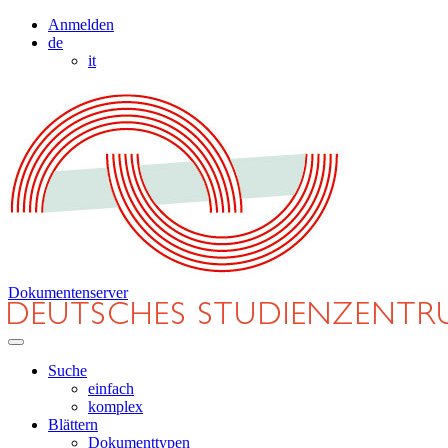
Anmelden
de
it
Dokumentenserver
Suche
einfach
komplex
Blättern
Dokumenttypen