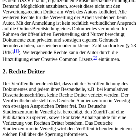
es dem DSZV erlaubt, ergänzend eine kostendeckende Printing-on-
Demand Möglichkeit anzubieten, soweit diese nicht mit den
Verwertungsrechten Dritter am Werk des Autors kollidiert. Alle
weiteren Rechte für die Verwertung der Arbeit verbleiben beim
Autor. Mit der Anmeldung ist kein rechtlich verbindlicher Anspruch
auf die Online-Bereitstellung eines Dokumentes verbunden. Im
Rahmen der öffentlichen Bereitstellung sind Nutzer berechtigt,
Dokumente zum privaten und sonstigen eigenen Gebrauch
herunterzuladen, zu speichern oder in kleiner Zahl zu drucken (§ 53
[1]
UrhG
). Weitergehende Rechte kann der Autor durch die
[2]
Hinzufügung einer Creative-Common-Lizenz
einräumen.
2. Rechte Dritter
Der Veröffentlichende erklärt, dass mit der Veröffentlichung des
Dokumentes und jedem ihrer Bestandteile, z.B. bei kumulativen
Dissertationsschriften, keine Rechte Dritter verletzt werden. Der
Veröffentlichende stellt das Deutsche Studienzentrum in Venedig
von etwaigen Ansprüchen Dritter frei. Das Deutsche
Studienzentrum in Venedig ist berechtigt, den Zugriff auf eine
Publikation zu sperren, soweit konkrete Anhaltspunkte für eine
Verletzung von Rechten Dritter bestehen. Das Deutsche
Studienzentrum in Venedig wird den Veröffentlichenden in einem
solchen Fall über die Sperrung informieren.