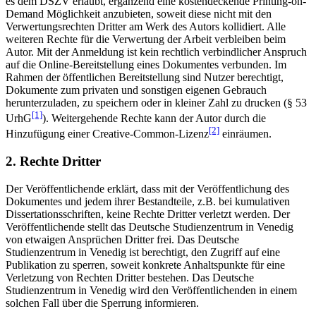
es dem DSZV erlaubt, ergänzend eine kostendeckende Printing-on-
Demand Möglichkeit anzubieten, soweit diese nicht mit den
Verwertungsrechten Dritter am Werk des Autors kollidiert. Alle
weiteren Rechte für die Verwertung der Arbeit verbleiben beim
Autor. Mit der Anmeldung ist kein rechtlich verbindlicher Anspruch
auf die Online-Bereitstellung eines Dokumentes verbunden. Im
Rahmen der öffentlichen Bereitstellung sind Nutzer berechtigt,
Dokumente zum privaten und sonstigen eigenen Gebrauch
herunterzuladen, zu speichern oder in kleiner Zahl zu drucken (§ 53
[1]
UrhG
). Weitergehende Rechte kann der Autor durch die
[2]
Hinzufügung einer Creative-Common-Lizenz
einräumen.
2. Rechte Dritter
Der Veröffentlichende erklärt, dass mit der Veröffentlichung des
Dokumentes und jedem ihrer Bestandteile, z.B. bei kumulativen
Dissertationsschriften, keine Rechte Dritter verletzt werden. Der
Veröffentlichende stellt das Deutsche Studienzentrum in Venedig
von etwaigen Ansprüchen Dritter frei. Das Deutsche
Studienzentrum in Venedig ist berechtigt, den Zugriff auf eine
Publikation zu sperren, soweit konkrete Anhaltspunkte für eine
Verletzung von Rechten Dritter bestehen. Das Deutsche
Studienzentrum in Venedig wird den Veröffentlichenden in einem
solchen Fall über die Sperrung informieren.