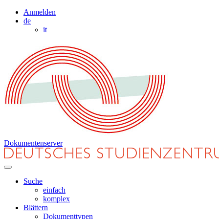
Anmelden
de
it
Dokumentenserver
Suche
einfach
komplex
Blättern
Dokumenttypen