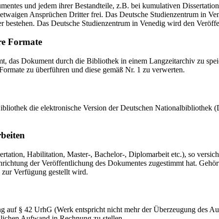
mentes und jedem ihrer Bestandteile, z.B. bei kumulativen Dissertations
etwaigen Ansprüchen Dritter frei. Das Deutsche Studienzentrum in Vened
er bestehen. Das Deutsche Studienzentrum in Venedig wird den Veröffen
re Formate
das Dokument durch die Bibliothek in einem Langzeitarchiv zu speiche
 Formate zu überführen und diese gemäß Nr. 1 zu verwerten.
 Bibliothek die elektronische Version der Deutschen Nationalbibliothe
rbeiten
ation, Habilitation, Master-, Bachelor-, Diplomarbeit etc.), so versich
ichtung der Veröffentlichung des Dokumentes zugestimmt hat. Gehört zu
 zur Verfügung gestellt wird.
ng auf § 42 UrhG (Werk entspricht nicht mehr der Überzeugung des Au
zlichen Aufwand in Rechnung zu stellen.