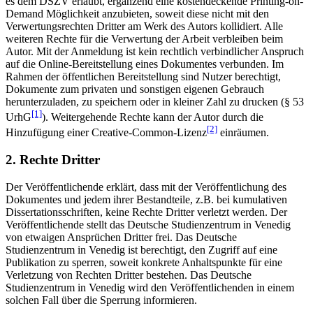
es dem DSZV erlaubt, ergänzend eine kostendeckende Printing-on-
Demand Möglichkeit anzubieten, soweit diese nicht mit den
Verwertungsrechten Dritter am Werk des Autors kollidiert. Alle
weiteren Rechte für die Verwertung der Arbeit verbleiben beim
Autor. Mit der Anmeldung ist kein rechtlich verbindlicher Anspruch
auf die Online-Bereitstellung eines Dokumentes verbunden. Im
Rahmen der öffentlichen Bereitstellung sind Nutzer berechtigt,
Dokumente zum privaten und sonstigen eigenen Gebrauch
herunterzuladen, zu speichern oder in kleiner Zahl zu drucken (§ 53
[1]
UrhG
). Weitergehende Rechte kann der Autor durch die
[2]
Hinzufügung einer Creative-Common-Lizenz
einräumen.
2. Rechte Dritter
Der Veröffentlichende erklärt, dass mit der Veröffentlichung des
Dokumentes und jedem ihrer Bestandteile, z.B. bei kumulativen
Dissertationsschriften, keine Rechte Dritter verletzt werden. Der
Veröffentlichende stellt das Deutsche Studienzentrum in Venedig
von etwaigen Ansprüchen Dritter frei. Das Deutsche
Studienzentrum in Venedig ist berechtigt, den Zugriff auf eine
Publikation zu sperren, soweit konkrete Anhaltspunkte für eine
Verletzung von Rechten Dritter bestehen. Das Deutsche
Studienzentrum in Venedig wird den Veröffentlichenden in einem
solchen Fall über die Sperrung informieren.