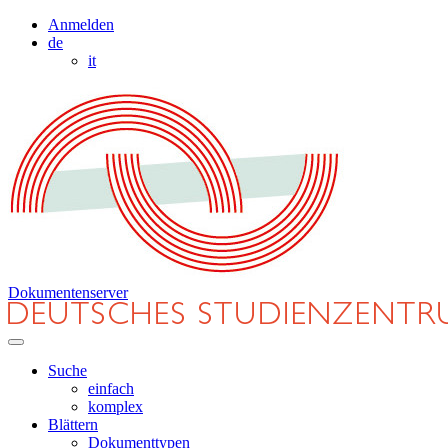
Anmelden
de
it
Dokumentenserver
Suche
einfach
komplex
Blättern
Dokumenttypen