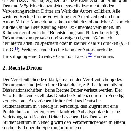
es dem DSZV erlaubt, ergänzend eine kostendeckende Printing-on-
Demand Möglichkeit anzubieten, soweit diese nicht mit den
Verwertungsrechten Dritter am Werk des Autors kollidiert. Alle
weiteren Rechte für die Verwertung der Arbeit verbleiben beim
Autor. Mit der Anmeldung ist kein rechtlich verbindlicher Anspruch
auf die Online-Bereitstellung eines Dokumentes verbunden. Im
Rahmen der öffentlichen Bereitstellung sind Nutzer berechtigt,
Dokumente zum privaten und sonstigen eigenen Gebrauch
herunterzuladen, zu speichern oder in kleiner Zahl zu drucken (§ 53
[1]
UrhG
). Weitergehende Rechte kann der Autor durch die
[2]
Hinzufügung einer Creative-Common-Lizenz
einräumen.
2. Rechte Dritter
Der Veröffentlichende erklärt, dass mit der Veröffentlichung des
Dokumentes und jedem ihrer Bestandteile, z.B. bei kumulativen
Dissertationsschriften, keine Rechte Dritter verletzt werden. Der
Veröffentlichende stellt das Deutsche Studienzentrum in Venedig
von etwaigen Ansprüchen Dritter frei. Das Deutsche
Studienzentrum in Venedig ist berechtigt, den Zugriff auf eine
Publikation zu sperren, soweit konkrete Anhaltspunkte für eine
Verletzung von Rechten Dritter bestehen. Das Deutsche
Studienzentrum in Venedig wird den Veröffentlichenden in einem
solchen Fall über die Sperrung informieren.