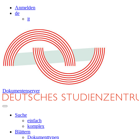
Anmelden
de
it
Dokumentenserver
Suche
einfach
komplex
Blättern
Dokumenttypen