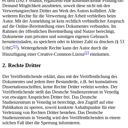
es dem DSZV erlaubt, ergänzend eine kostendeckende Printing-on-
Demand Möglichkeit anzubieten, soweit diese nicht mit den
Verwertungsrechten Dritter am Werk des Autors kollidiert. Alle
weiteren Rechte für die Verwertung der Arbeit verbleiben beim
Autor. Mit der Anmeldung ist kein rechtlich verbindlicher Anspruch
auf die Online-Bereitstellung eines Dokumentes verbunden. Im
Rahmen der öffentlichen Bereitstellung sind Nutzer berechtigt,
Dokumente zum privaten und sonstigen eigenen Gebrauch
herunterzuladen, zu speichern oder in kleiner Zahl zu drucken (§ 53
[1]
UrhG
). Weitergehende Rechte kann der Autor durch die
[2]
Hinzufügung einer Creative-Common-Lizenz
einräumen.
2. Rechte Dritter
Der Veröffentlichende erklärt, dass mit der Veröffentlichung des
Dokumentes und jedem ihrer Bestandteile, z.B. bei kumulativen
Dissertationsschriften, keine Rechte Dritter verletzt werden. Der
Veröffentlichende stellt das Deutsche Studienzentrum in Venedig
von etwaigen Ansprüchen Dritter frei. Das Deutsche
Studienzentrum in Venedig ist berechtigt, den Zugriff auf eine
Publikation zu sperren, soweit konkrete Anhaltspunkte für eine
Verletzung von Rechten Dritter bestehen. Das Deutsche
Studienzentrum in Venedig wird den Veröffentlichenden in einem
solchen Fall über die Sperrung informieren.