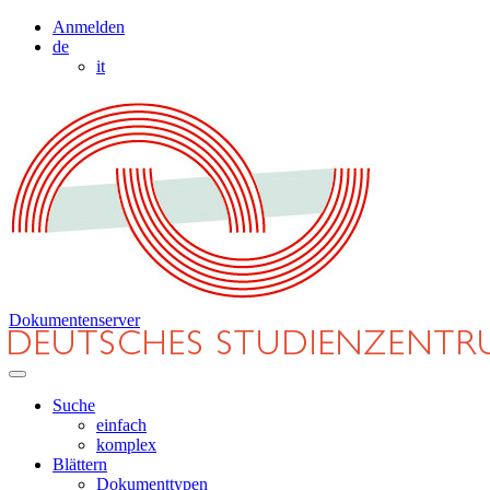
Anmelden
de
it
Dokumentenserver
Suche
einfach
komplex
Blättern
Dokumenttypen