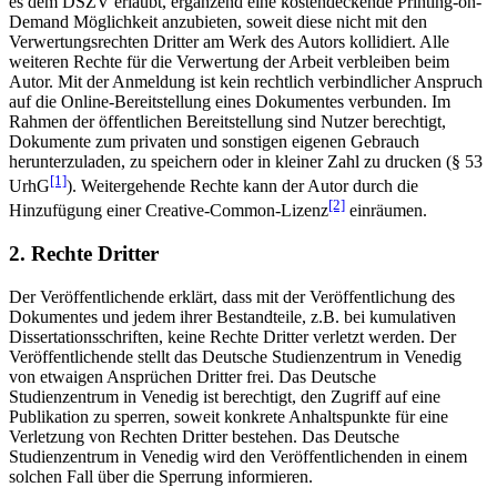
es dem DSZV erlaubt, ergänzend eine kostendeckende Printing-on-
Demand Möglichkeit anzubieten, soweit diese nicht mit den
Verwertungsrechten Dritter am Werk des Autors kollidiert. Alle
weiteren Rechte für die Verwertung der Arbeit verbleiben beim
Autor. Mit der Anmeldung ist kein rechtlich verbindlicher Anspruch
auf die Online-Bereitstellung eines Dokumentes verbunden. Im
Rahmen der öffentlichen Bereitstellung sind Nutzer berechtigt,
Dokumente zum privaten und sonstigen eigenen Gebrauch
herunterzuladen, zu speichern oder in kleiner Zahl zu drucken (§ 53
[1]
UrhG
). Weitergehende Rechte kann der Autor durch die
[2]
Hinzufügung einer Creative-Common-Lizenz
einräumen.
2. Rechte Dritter
Der Veröffentlichende erklärt, dass mit der Veröffentlichung des
Dokumentes und jedem ihrer Bestandteile, z.B. bei kumulativen
Dissertationsschriften, keine Rechte Dritter verletzt werden. Der
Veröffentlichende stellt das Deutsche Studienzentrum in Venedig
von etwaigen Ansprüchen Dritter frei. Das Deutsche
Studienzentrum in Venedig ist berechtigt, den Zugriff auf eine
Publikation zu sperren, soweit konkrete Anhaltspunkte für eine
Verletzung von Rechten Dritter bestehen. Das Deutsche
Studienzentrum in Venedig wird den Veröffentlichenden in einem
solchen Fall über die Sperrung informieren.