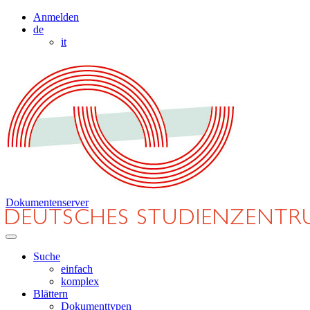
Anmelden
de
it
Dokumentenserver
Suche
einfach
komplex
Blättern
Dokumenttypen