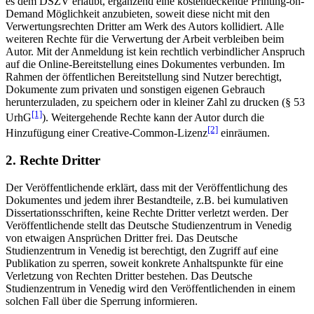
es dem DSZV erlaubt, ergänzend eine kostendeckende Printing-on-
Demand Möglichkeit anzubieten, soweit diese nicht mit den
Verwertungsrechten Dritter am Werk des Autors kollidiert. Alle
weiteren Rechte für die Verwertung der Arbeit verbleiben beim
Autor. Mit der Anmeldung ist kein rechtlich verbindlicher Anspruch
auf die Online-Bereitstellung eines Dokumentes verbunden. Im
Rahmen der öffentlichen Bereitstellung sind Nutzer berechtigt,
Dokumente zum privaten und sonstigen eigenen Gebrauch
herunterzuladen, zu speichern oder in kleiner Zahl zu drucken (§ 53
[1]
UrhG
). Weitergehende Rechte kann der Autor durch die
[2]
Hinzufügung einer Creative-Common-Lizenz
einräumen.
2. Rechte Dritter
Der Veröffentlichende erklärt, dass mit der Veröffentlichung des
Dokumentes und jedem ihrer Bestandteile, z.B. bei kumulativen
Dissertationsschriften, keine Rechte Dritter verletzt werden. Der
Veröffentlichende stellt das Deutsche Studienzentrum in Venedig
von etwaigen Ansprüchen Dritter frei. Das Deutsche
Studienzentrum in Venedig ist berechtigt, den Zugriff auf eine
Publikation zu sperren, soweit konkrete Anhaltspunkte für eine
Verletzung von Rechten Dritter bestehen. Das Deutsche
Studienzentrum in Venedig wird den Veröffentlichenden in einem
solchen Fall über die Sperrung informieren.