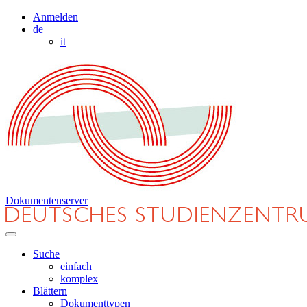
Anmelden
de
it
Dokumentenserver
Suche
einfach
komplex
Blättern
Dokumenttypen