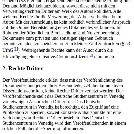
es dem DSZV erlaubt, ergänzend eine kostendeckende Printing-on-
Demand Möglichkeit anzubieten, soweit diese nicht mit den
Verwertungsrechten Dritter am Werk des Autors kollidiert. Alle
weiteren Rechte für die Verwertung der Arbeit verbleiben beim
Autor. Mit der Anmeldung ist kein rechtlich verbindlicher Anspruch
auf die Online-Bereitstellung eines Dokumentes verbunden. Im
Rahmen der öffentlichen Bereitstellung sind Nutzer berechtigt,
Dokumente zum privaten und sonstigen eigenen Gebrauch
herunterzuladen, zu speichern oder in kleiner Zahl zu drucken (§ 53
[1]
UrhG
). Weitergehende Rechte kann der Autor durch die
[2]
Hinzufügung einer Creative-Common-Lizenz
einräumen.
2. Rechte Dritter
Der Veröffentlichende erklärt, dass mit der Veröffentlichung des
Dokumentes und jedem ihrer Bestandteile, z.B. bei kumulativen
Dissertationsschriften, keine Rechte Dritter verletzt werden. Der
Veröffentlichende stellt das Deutsche Studienzentrum in Venedig
von etwaigen Ansprüchen Dritter frei. Das Deutsche
Studienzentrum in Venedig ist berechtigt, den Zugriff auf eine
Publikation zu sperren, soweit konkrete Anhaltspunkte für eine
Verletzung von Rechten Dritter bestehen. Das Deutsche
Studienzentrum in Venedig wird den Veröffentlichenden in einem
solchen Fall über die Sperrung informieren.