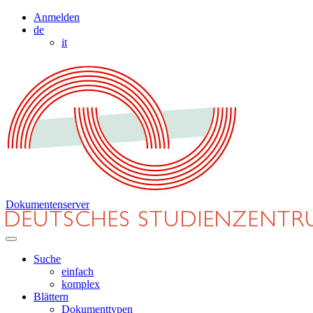
Anmelden
de
it
Dokumentenserver
Suche
einfach
komplex
Blättern
Dokumenttypen