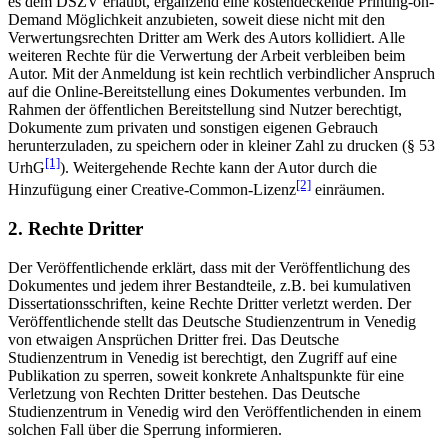
es dem DSZV erlaubt, ergänzend eine kostendeckende Printing-on-
Demand Möglichkeit anzubieten, soweit diese nicht mit den
Verwertungsrechten Dritter am Werk des Autors kollidiert. Alle
weiteren Rechte für die Verwertung der Arbeit verbleiben beim
Autor. Mit der Anmeldung ist kein rechtlich verbindlicher Anspruch
auf die Online-Bereitstellung eines Dokumentes verbunden. Im
Rahmen der öffentlichen Bereitstellung sind Nutzer berechtigt,
Dokumente zum privaten und sonstigen eigenen Gebrauch
herunterzuladen, zu speichern oder in kleiner Zahl zu drucken (§ 53
[1]
UrhG
). Weitergehende Rechte kann der Autor durch die
[2]
Hinzufügung einer Creative-Common-Lizenz
einräumen.
2. Rechte Dritter
Der Veröffentlichende erklärt, dass mit der Veröffentlichung des
Dokumentes und jedem ihrer Bestandteile, z.B. bei kumulativen
Dissertationsschriften, keine Rechte Dritter verletzt werden. Der
Veröffentlichende stellt das Deutsche Studienzentrum in Venedig
von etwaigen Ansprüchen Dritter frei. Das Deutsche
Studienzentrum in Venedig ist berechtigt, den Zugriff auf eine
Publikation zu sperren, soweit konkrete Anhaltspunkte für eine
Verletzung von Rechten Dritter bestehen. Das Deutsche
Studienzentrum in Venedig wird den Veröffentlichenden in einem
solchen Fall über die Sperrung informieren.