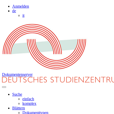
Anmelden
de
it
Dokumentenserver
Suche
einfach
komplex
Blättern
Dokumenttypen