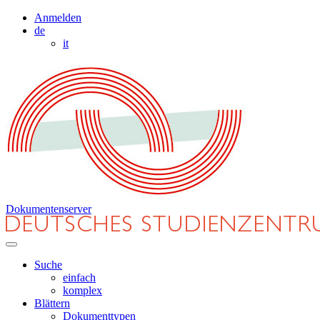
Anmelden
de
it
Dokumentenserver
Suche
einfach
komplex
Blättern
Dokumenttypen