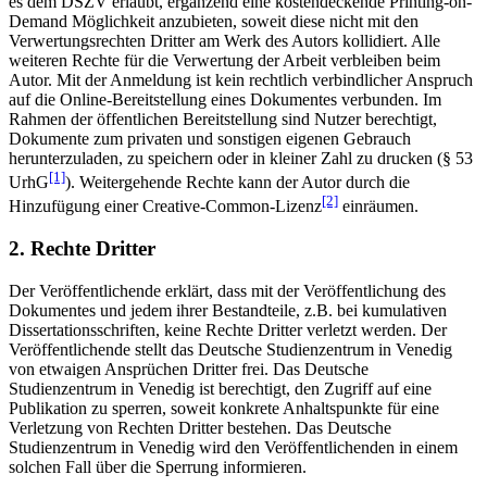
es dem DSZV erlaubt, ergänzend eine kostendeckende Printing-on-
Demand Möglichkeit anzubieten, soweit diese nicht mit den
Verwertungsrechten Dritter am Werk des Autors kollidiert. Alle
weiteren Rechte für die Verwertung der Arbeit verbleiben beim
Autor. Mit der Anmeldung ist kein rechtlich verbindlicher Anspruch
auf die Online-Bereitstellung eines Dokumentes verbunden. Im
Rahmen der öffentlichen Bereitstellung sind Nutzer berechtigt,
Dokumente zum privaten und sonstigen eigenen Gebrauch
herunterzuladen, zu speichern oder in kleiner Zahl zu drucken (§ 53
[1]
UrhG
). Weitergehende Rechte kann der Autor durch die
[2]
Hinzufügung einer Creative-Common-Lizenz
einräumen.
2. Rechte Dritter
Der Veröffentlichende erklärt, dass mit der Veröffentlichung des
Dokumentes und jedem ihrer Bestandteile, z.B. bei kumulativen
Dissertationsschriften, keine Rechte Dritter verletzt werden. Der
Veröffentlichende stellt das Deutsche Studienzentrum in Venedig
von etwaigen Ansprüchen Dritter frei. Das Deutsche
Studienzentrum in Venedig ist berechtigt, den Zugriff auf eine
Publikation zu sperren, soweit konkrete Anhaltspunkte für eine
Verletzung von Rechten Dritter bestehen. Das Deutsche
Studienzentrum in Venedig wird den Veröffentlichenden in einem
solchen Fall über die Sperrung informieren.