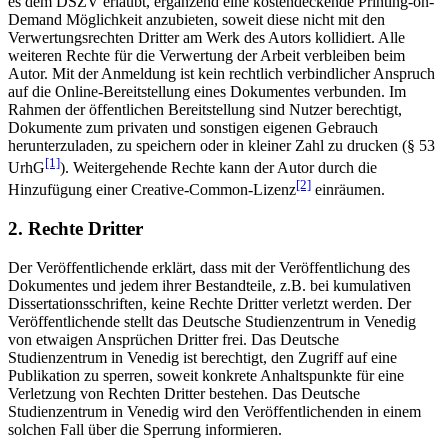
es dem DSZV erlaubt, ergänzend eine kostendeckende Printing-on-
Demand Möglichkeit anzubieten, soweit diese nicht mit den
Verwertungsrechten Dritter am Werk des Autors kollidiert. Alle
weiteren Rechte für die Verwertung der Arbeit verbleiben beim
Autor. Mit der Anmeldung ist kein rechtlich verbindlicher Anspruch
auf die Online-Bereitstellung eines Dokumentes verbunden. Im
Rahmen der öffentlichen Bereitstellung sind Nutzer berechtigt,
Dokumente zum privaten und sonstigen eigenen Gebrauch
herunterzuladen, zu speichern oder in kleiner Zahl zu drucken (§ 53
[1]
UrhG
). Weitergehende Rechte kann der Autor durch die
[2]
Hinzufügung einer Creative-Common-Lizenz
einräumen.
2. Rechte Dritter
Der Veröffentlichende erklärt, dass mit der Veröffentlichung des
Dokumentes und jedem ihrer Bestandteile, z.B. bei kumulativen
Dissertationsschriften, keine Rechte Dritter verletzt werden. Der
Veröffentlichende stellt das Deutsche Studienzentrum in Venedig
von etwaigen Ansprüchen Dritter frei. Das Deutsche
Studienzentrum in Venedig ist berechtigt, den Zugriff auf eine
Publikation zu sperren, soweit konkrete Anhaltspunkte für eine
Verletzung von Rechten Dritter bestehen. Das Deutsche
Studienzentrum in Venedig wird den Veröffentlichenden in einem
solchen Fall über die Sperrung informieren.