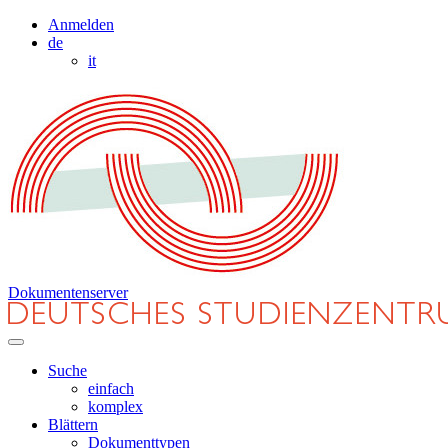
Anmelden
de
it
Dokumentenserver
Suche
einfach
komplex
Blättern
Dokumenttypen