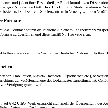
mentes und jedem ihrer Bestandteile, z.B. bei kumulativen Dissertations
etwaigen Ansprüchen Dritter frei. Das Deutsche Studienzentrum in Vened
er bestehen. Das Deutsche Studienzentrum in Venedig wird den Veröffen
re Formate
das Dokument durch die Bibliothek in einem Langzeitarchiv zu speiche
 Formate zu überführen und diese gemäß Nr. 1 zu verwerten.
 Bibliothek die elektronische Version der Deutschen Nationalbibliothe
rbeiten
ation, Habilitation, Master-, Bachelor-, Diplomarbeit etc.), so versich
ichtung der Veröffentlichung des Dokumentes zugestimmt hat. Gehört zu
 zur Verfügung gestellt wird.
ng auf § 42 UrhG (Werk entspricht nicht mehr der Überzeugung des Au
zlichen Aufwand in Rechnung zu stellen.