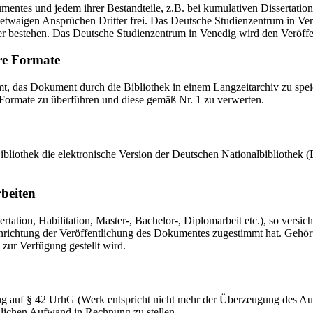
mentes und jedem ihrer Bestandteile, z.B. bei kumulativen Dissertations
etwaigen Ansprüchen Dritter frei. Das Deutsche Studienzentrum in Vened
er bestehen. Das Deutsche Studienzentrum in Venedig wird den Veröffen
re Formate
das Dokument durch die Bibliothek in einem Langzeitarchiv zu speiche
 Formate zu überführen und diese gemäß Nr. 1 zu verwerten.
 Bibliothek die elektronische Version der Deutschen Nationalbibliothe
rbeiten
ation, Habilitation, Master-, Bachelor-, Diplomarbeit etc.), so versich
ichtung der Veröffentlichung des Dokumentes zugestimmt hat. Gehört zu
 zur Verfügung gestellt wird.
ng auf § 42 UrhG (Werk entspricht nicht mehr der Überzeugung des Au
zlichen Aufwand in Rechnung zu stellen.