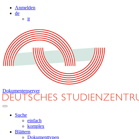
Anmelden
de
it
Dokumentenserver
Suche
einfach
komplex
Blättern
Dokumenttypen