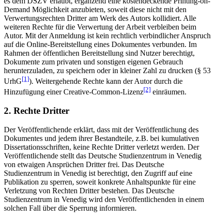
es dem DSZV erlaubt, ergänzend eine kostendeckende Printing-on-
Demand Möglichkeit anzubieten, soweit diese nicht mit den
Verwertungsrechten Dritter am Werk des Autors kollidiert. Alle
weiteren Rechte für die Verwertung der Arbeit verbleiben beim
Autor. Mit der Anmeldung ist kein rechtlich verbindlicher Anspruch
auf die Online-Bereitstellung eines Dokumentes verbunden. Im
Rahmen der öffentlichen Bereitstellung sind Nutzer berechtigt,
Dokumente zum privaten und sonstigen eigenen Gebrauch
herunterzuladen, zu speichern oder in kleiner Zahl zu drucken (§ 53
[1]
UrhG
). Weitergehende Rechte kann der Autor durch die
[2]
Hinzufügung einer Creative-Common-Lizenz
einräumen.
2. Rechte Dritter
Der Veröffentlichende erklärt, dass mit der Veröffentlichung des
Dokumentes und jedem ihrer Bestandteile, z.B. bei kumulativen
Dissertationsschriften, keine Rechte Dritter verletzt werden. Der
Veröffentlichende stellt das Deutsche Studienzentrum in Venedig
von etwaigen Ansprüchen Dritter frei. Das Deutsche
Studienzentrum in Venedig ist berechtigt, den Zugriff auf eine
Publikation zu sperren, soweit konkrete Anhaltspunkte für eine
Verletzung von Rechten Dritter bestehen. Das Deutsche
Studienzentrum in Venedig wird den Veröffentlichenden in einem
solchen Fall über die Sperrung informieren.