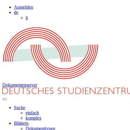
Anmelden
de
it
Dokumentenserver
Suche
einfach
komplex
Blättern
Dokumenttypen