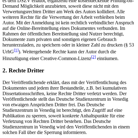
es dem DSZV erlaubt, ergänzend eine kostendeckende Printing-on-
Demand Möglichkeit anzubieten, soweit diese nicht mit den
Verwertungsrechten Dritter am Werk des Autors kollidiert. Alle
weiteren Rechte für die Verwertung der Arbeit verbleiben beim
Autor. Mit der Anmeldung ist kein rechtlich verbindlicher Anspruch
auf die Online-Bereitstellung eines Dokumentes verbunden. Im
Rahmen der öffentlichen Bereitstellung sind Nutzer berechtigt,
Dokumente zum privaten und sonstigen eigenen Gebrauch
herunterzuladen, zu speichern oder in kleiner Zahl zu drucken (§ 53
[1]
UrhG
). Weitergehende Rechte kann der Autor durch die
[2]
Hinzufügung einer Creative-Common-Lizenz
einräumen.
2. Rechte Dritter
Der Veröffentlichende erklärt, dass mit der Veröffentlichung des
Dokumentes und jedem ihrer Bestandteile, z.B. bei kumulativen
Dissertationsschriften, keine Rechte Dritter verletzt werden. Der
Veröffentlichende stellt das Deutsche Studienzentrum in Venedig
von etwaigen Ansprüchen Dritter frei. Das Deutsche
Studienzentrum in Venedig ist berechtigt, den Zugriff auf eine
Publikation zu sperren, soweit konkrete Anhaltspunkte für eine
Verletzung von Rechten Dritter bestehen. Das Deutsche
Studienzentrum in Venedig wird den Veröffentlichenden in einem
solchen Fall über die Sperrung informieren.