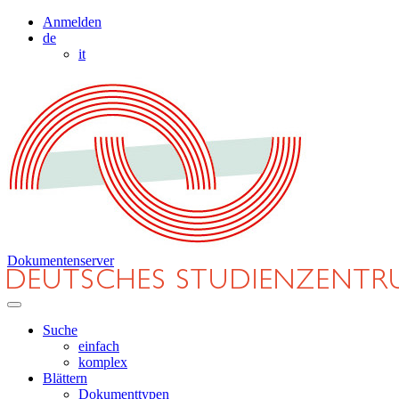
Anmelden
de
it
Dokumentenserver
Suche
einfach
komplex
Blättern
Dokumenttypen