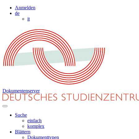
Anmelden
de
it
Dokumentenserver
Suche
einfach
komplex
Blättern
Dokumenttypen