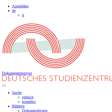
Anmelden
de
it
Dokumentenserver
Suche
einfach
komplex
Blättern
Dokumenttypen