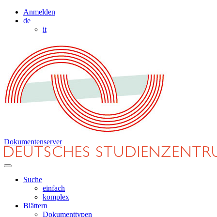
Anmelden
de
it
Dokumentenserver
Suche
einfach
komplex
Blättern
Dokumenttypen