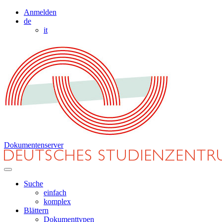
Anmelden
de
it
Dokumentenserver
Suche
einfach
komplex
Blättern
Dokumenttypen