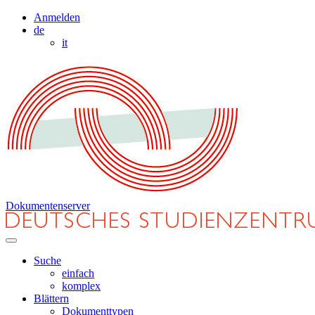
Anmelden
de
it
Dokumentenserver
Suche
einfach
komplex
Blättern
Dokumenttypen