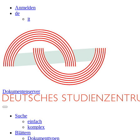
Anmelden
de
it
Dokumentenserver
Suche
einfach
komplex
Blättern
Dokumenttypen